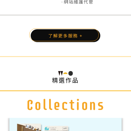
網站維護代管
了解更多服務 +
精選作品
Collections