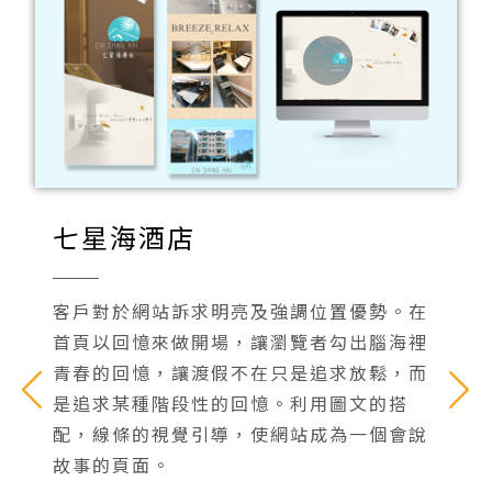
七星海酒店
客戶對於網站訴求明亮及強調位置優勢。在
首頁以回憶來做開場，讓瀏覽者勾出腦海裡
青春的回憶，讓渡假不在只是追求放鬆，而
是追求某種階段性的回憶。利用圖文的搭
配，線條的視覺引導，使網站成為一個會說
故事的頁面。