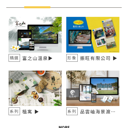
富之山溫泉▶️
振旺有限公司 ▶️
精選
形象
植寓 ▶️
品雲岫海景渡假
系列
系列
會館▶️
MORE