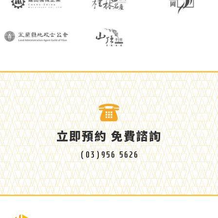
立即預約 免費諮詢
(03)956 5626